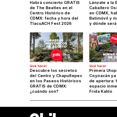
Habrá concierto GRATIS
Lánzate a la 
de The Beatles en el
Caballero Os
Centro Histórico de
en CDMX, hab
CDMX: fecha y hora del
Batimóvil y 
TlacuACH Fest 2026
y dónde será
Qué hacer
Qué hacer
Descubre los secretos
Primera Utop
del Centro y Chapultepec
Coyoacán ya 
en los Paseos Históricos
de apertura: 
GRATIS de CDMX:
espacio inme
¿cuándo son?
Frida Kahlo