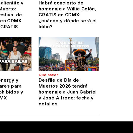
alientito y
Habrá concierto de
Muerto:
homenaje a Willie Colón,
estival de
GRATIS en CDMX:
 en CDMX
¿cuándo y dónde será el
 GRATIS
Idilio?
Qué hacer
energy y
Desfile de Día de
ares para
Muertos 2026 tendrá
ohibidos y
homenaje a Juan Gabriel
DMX
y José Alfredo: fecha y
detalles