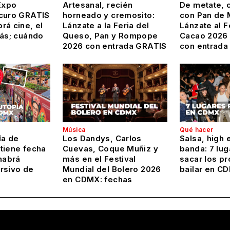
Expo
Artesanal, recién
De metate, c
curo GRATIS
horneado y cremosito:
con Pan de 
rá cine, el
Lánzate a la Feria del
Lánzate al F
más; cuándo
Queso, Pan y Rompope
Cacao 2026
2026 con entrada GRATIS
con entrada
Música
Qué hacer
ía de
Los Dandys, Carlos
Salsa, high 
tiene fecha
Cuevas, Coque Muñiz y
banda: 7 lug
habrá
más en el Festival
sacar los pr
rsivo de
Mundial del Bolero 2026
bailar en C
en CDMX: fechas