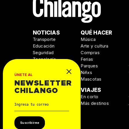
NOTICIAS
QUÉ HACER
Transporte
Música
Educación
Arte y cultura
Seguridad
Compras
Tecnología
Ferias
Salud
Parques
Niñxs
ÚNETE AL
Mascotas
NEWSLETTER
MANUAL DE
VIAJES
CHILANGO
SUPERVIVENCIA
En corto
Personal
Más destinos
Autos
Casa
Suscribirme