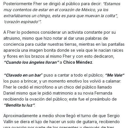
Posteriormente Fher se dirigió al público para decir:
“Estamos
muy contentos de estar en el corazón de México, ya los
extrañábamos un chingo, esta es para que muevan la colita”
,
‘corazón espinado'”.
A Fher lo podemos considerar un activista constante por su
altruismo, mismo que hizo notar al dar unas palabras de
conciencia para cuidar nuestras tierras, mientras en las pantallas
aparecía una imagen bonita donde se veía que le nacían raíces
y flores en los brazos al mismo Fher y con esto dedicaron,
“Cuando los ángeles lloran”
a
Chico Méndez
.
“Clavado en un bar
” puso a cantar a todo el público;
“Me Vale
“
los puso a brincar, y un momento emotivo los volvió a calamar:
Fher le cedió el micrófono a un chico del público llamado
Daniel mismo que le pidió matrimonio a su novia Fernanda
recibiendo la ovación del público; este fue el preámbulo de
“Bendita tu luz”
.
Aproximadamente a medio show llegó el turno de que Sergio
Vallín se diera el lujo de hacer un solo de guitarra, recibiendo
una ovación por parte de los presentes y después de tres