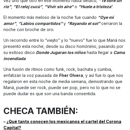
vez uno que otro en ese momento hasta dedicó,
“Te lloré un
r
ío”
,
“El reloj cucú”
,
“Vivir sin aire
“
o
“Huele a tristeza
“.
El momento más meloso de la noche fue cuando
“Oye mi
amor”
,
“Labios compartidos”
y
“Rayando el sol”
cerraron la
noche con broche de oro.
Un recorrido entre lo “viejito” y lo “nuevo” fue lo que Maná nos
presentó esta noche, desde su disco homónimo, pasando por
su exitoso disco
Donde Jugaran los niños
hasta llegar a
Cama
incendiada
Una fusión de ritmos como funk, rock, bachata y cumbia,
enfatizan la voz pausada de
Fher Olvera
, y así fue lo que nos
regalaron en esta noche de media semana, demostrando que
Maná, puede ser rock, puede ser pop, pero no lo que no se
puede dudar es que son una banda consentida.
CHECA TAMBIÉN:
–
¿Qué tanto conocen los mexicanos el cartel del Corona
Capital?