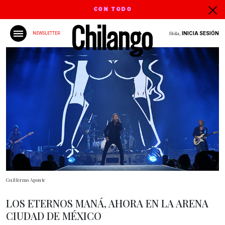
CON TODO
Hola,
INICIA SESIÓN
NEWSLETTER
Guillermo Aponte
LOS ETERNOS MANÁ, AHORA EN LA ARENA
CIUDAD DE MÉXICO