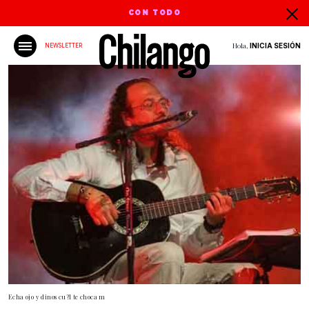
CON TODO
Hola,
INICIA SESIÓN
NEWSLETTER
Echa ojo y dinos cu?l te choca m