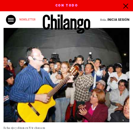
CON TODO
Hola,
INICIA SESIÓN
NEWSLETTER
Echa ojo y dinos cu?l te choca m