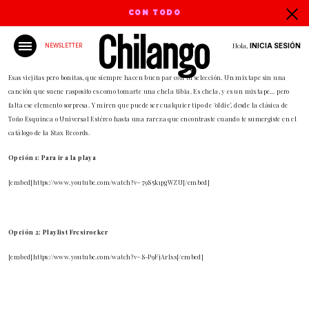
CON TODO
Hola,
INICIA SESIÓN
NEWSLETTER
Esas viejitas pero bonitas, que siempre hacen buen par con tu selección. Un mixtape sin una
canción que suene rasposito es como tomarte una chela tibia. Es chela, y es un mixtape… pero
falta ese elemento sorpresa. Y miren que puede ser cualquier tipo de ‘oldie’, desde la clásica de
Toño Esquinca o Universal Estéreo hasta una rareza que encontraste cuando te sumergiste en el
catálogo de la Stax Records.
Opción 1: Para ir a la playa
[embed]https://www.youtube.com/watch?v=79S5k1pgWZU[/embed]
Opción 2: Playlist Fresirocker
[embed]https://www.youtube.com/watch?v=S-P9FjArlxs[/embed]