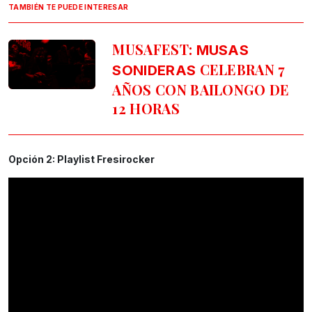
TAMBIÉN TE PUEDE INTERESAR
MUSAFEST:
MUSAS
CELEBRAN 7
SONIDERAS
AÑOS CON BAILONGO DE
12 HORAS
Opción 2: Playlist Fresirocker