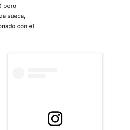
0 pero
eza sueca,
onado con el