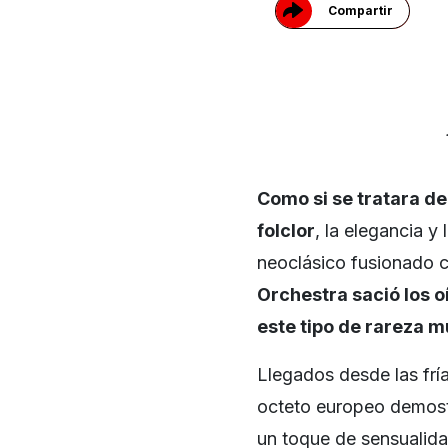
Compartir
Como si se tratara d
folclor
, la elegancia y
neoclásico fusionado co
Orchestra sació los o
este tipo de rareza m
Llegados desde las frí
octeto europeo demostr
un toque de sensualidad