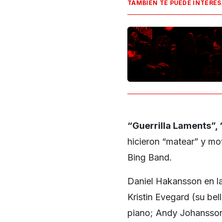
TAMBIÉN TE PUEDE INTERE
“Guerrilla Laments”,
hicieron “matear” y mov
Bing Band.
Daniel Hakansson en la 
Kristin Evegard (su bel
piano; Andy Johansson 