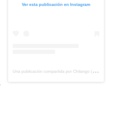
Ver esta publicación en Instagram
U
na publicación compartida por Chilango (@chilangocom)
e