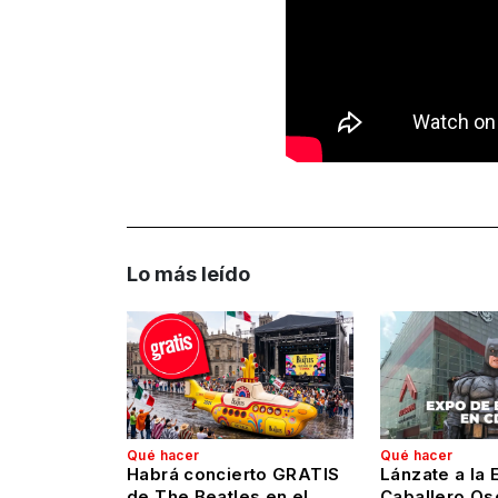
Lo más leído
Qué hacer
Qué hacer
Habrá concierto GRATIS
Lánzate a la 
de The Beatles en el
Caballero Os