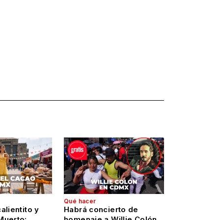
Qué hacer
alientito y
Habrá concierto de
Muerto:
homenaje a Willie Colón,