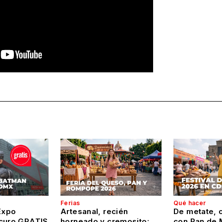
Ferias
Qué hacer
Expo
Artesanal, recién
De metate, c
curo GRATIS
horneado y cremosito:
con Pan de 