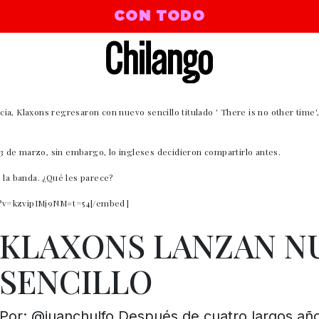
CON TODO
ia, Klaxons regresaron con nuevo sencillo titulado ' There is no other time
 23 de marzo, sin embargo, lo ingleses decidieron compartirlo antes.
 la banda. ¿Qué les parece?
h?v=kzvipIMj9NM#t=54[/embed]
KLAXONS LANZAN N
SENCILLO
Por: @juanchulfo Después de cuatro largos añ