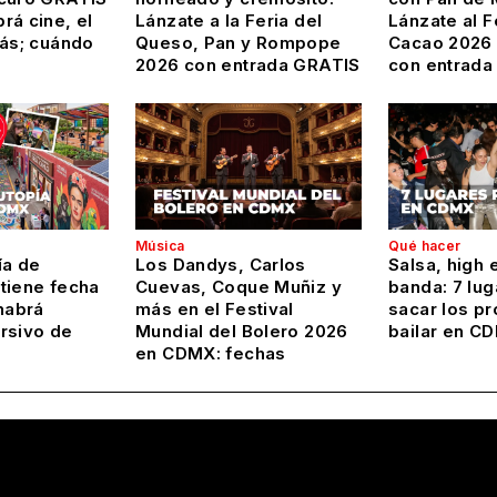
rá cine, el
Lánzate a la Feria del
Lánzate al F
más; cuándo
Queso, Pan y Rompope
Cacao 2026
2026 con entrada GRATIS
con entrada
Música
Qué hacer
ía de
Los Dandys, Carlos
Salsa, high 
tiene fecha
Cuevas, Coque Muñiz y
banda: 7 lug
habrá
más en el Festival
sacar los pr
rsivo de
Mundial del Bolero 2026
bailar en C
en CDMX: fechas