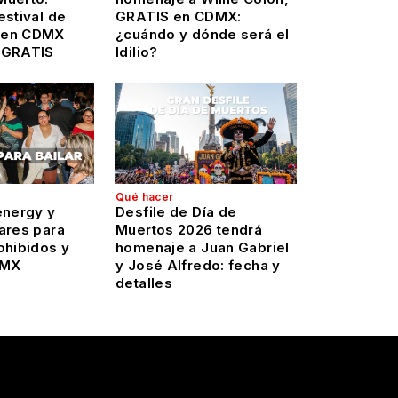
estival de
GRATIS en CDMX:
 en CDMX
¿cuándo y dónde será el
 GRATIS
Idilio?
Qué hacer
energy y
Desfile de Día de
ares para
Muertos 2026 tendrá
ohibidos y
homenaje a Juan Gabriel
DMX
y José Alfredo: fecha y
detalles