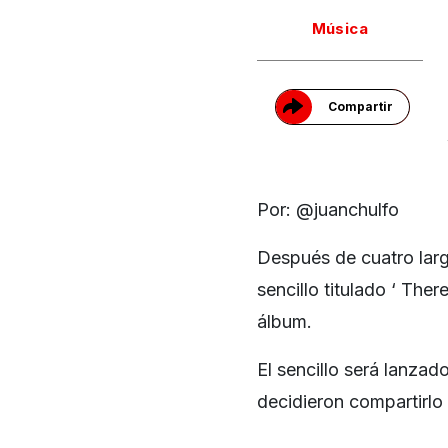
Gracias!
Música
Compartir
Por: @juanchulfo
Después de cuatro lar
sencillo titulado ‘ The
álbum.
El sencillo será lanzad
decidieron compartirlo