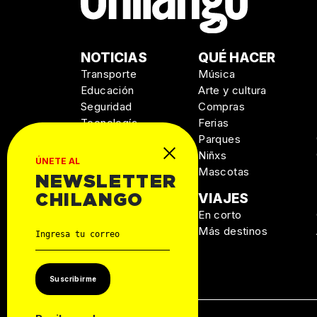
NOTICIAS
QUÉ HACER
Transporte
Música
Educación
Arte y cultura
Seguridad
Compras
Tecnología
Ferias
Salud
Parques
Niñxs
ÚNETE AL
Mascotas
NEWSLETTER
MANUAL DE
VIAJES
CHILANGO
SUPERVIVENCIA
En corto
Personal
Más destinos
Autos
Casa
Suscribirme