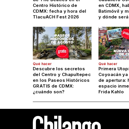
Centro Histórico de
en CDMX, hab
CDMX: fecha y hora del
Batimóvil y 
TlacuACH Fest 2026
y dónde será
Qué hacer
Qué hacer
Descubre los secretos
Primera Utop
del Centro y Chapultepec
Coyoacán ya 
en los Paseos Históricos
de apertura: 
GRATIS de CDMX:
espacio inme
¿cuándo son?
Frida Kahlo