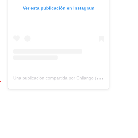
Ver esta publicación en Instagram
U
na publicación compartida por Chilango (@chilangocom)