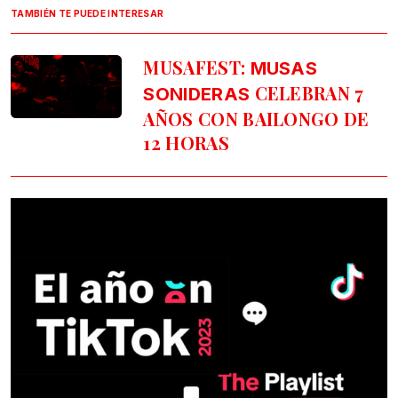
TAMBIÉN TE PUEDE INTERESAR
MUSAFEST:
MUSAS
CELEBRAN 7
SONIDERAS
AÑOS CON BAILONGO DE
12 HORAS