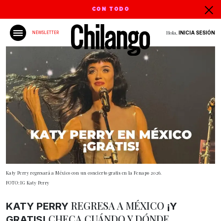
CON TODO
Hola,
INICIA SESIÓN
NEWSLETTER
Katy Perry regresará a México con un concierto gratis en la Fenapo 2026.
FOTO: IG Katy Perry
REGRESA A MÉXICO
KATY PERRY
¡Y
CHECA CUÁNDO Y DÓNDE
GRATIS!