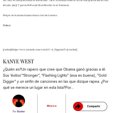
the voice of this generation of this decade”. (Seré recordado como la voz de esta generación de esta
década. [sic]). Y por su 808’s and Heartbreaks. Ya ni Eminem.
Porque no terminaríamos nunca con las razones.
Video:
[embed]https://www.youtube.com/watch?v=h_HpqrnuiV0[/embed]
KANYE WEST
¿Quién es?Un rapero que cree que Obama ganó gracias a él.
Sus ‘éxitos’“Stronger”, “Flashing Lights” (esa es buena), “Gold
Gracias!
Digger” y un sinfin de canciones en las que dizque rapea. ¿Por
qué se merece un lugar en esta lista?Por…
Música
Compartir
Por
Baxter