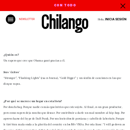
CON TODO
Hola,
INICIA SESIÓN
NEWSLETTER
¿Quién es?
Un rapero que cree que Obama ganó gracias a él.
Sus ‘éxitos’
“Stronger”, “Flashing Lights” (esa es buena), “Gold Digger” y un sinfin de canciones en las que
dizque rapea.
¿Por qué se merece un lugar en esta lista?
Por douchebag. Porque nadie es más egocéntrico que este sujeto. Al final, es un gran productor,
pero como rapero deja mucho que desear. Por contribuir a darle un mal nombre al hip-hop. Por
aprovecharse del hype de Daft Punk. Por sus lentecitos de persiana y cabello de laberinto. Porque
le tiró bien mala onda a la güerita del country en los Mtv VMAs. Por esta frase: “I will go down as