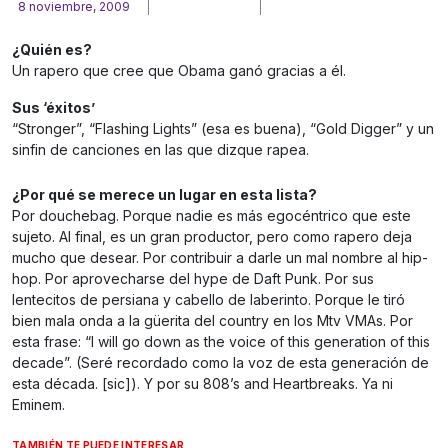
8 noviembre, 2009
¿Quién es?
Un rapero que cree que Obama ganó gracias a él.
Sus ‘éxitos’
“Stronger”, “Flashing Lights” (esa es buena), “Gold Digger” y un
sinfin de canciones en las que dizque rapea.
¿Por qué se merece un lugar en esta lista?
Por douchebag. Porque nadie es más egocéntrico que este
sujeto. Al final, es un gran productor, pero como rapero deja
mucho que desear. Por contribuir a darle un mal nombre al hip-
hop. Por aprovecharse del hype de Daft Punk. Por sus
lentecitos de persiana y cabello de laberinto. Porque le tiró
bien mala onda a la güerita del country en los Mtv VMAs. Por
esta frase: “I will go down as the voice of this generation of this
decade”. (Seré recordado como la voz de esta generación de
esta década. [sic]). Y por su 808’s and Heartbreaks. Ya ni
Eminem.
TAMBIÉN TE PUEDE INTERESAR