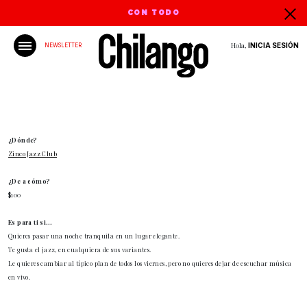
CON TODO
Hola,
INICIA SESIÓN
NEWSLETTER
¿Dónde?
Zinco Jazz Club
¿De a cómo?
$100
Es para ti si…
Quieres pasar una noche tranquila en un lugar elegante.
Te gusta el jazz, en cualquiera de sus variantes.
Le quieres cambiar al típico plan de todos los viernes, pero no quieres dejar de escuchar música
en vivo.