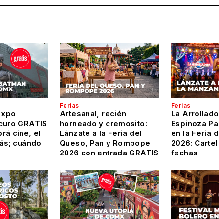
Ferias
Ferias
Expo
Artesanal, recién
La Arrollado
curo GRATIS
horneado y cremosito:
Espinoza Pa
rá cine, el
Lánzate a la Feria del
en la Feria 
más; cuándo
Queso, Pan y Rompope
2026: Carte
2026 con entrada GRATIS
fechas