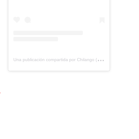
U
na publicación compartida por Chilango (@chilangocom)