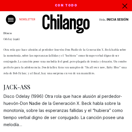
CON TODO
Hola,
INICIA SESIÓN
NEWSLETTER
Disco
Odelay (1996)
Otra rola que hace alusión al perdedor-huevón-Don Nadie de la Generación X. Beck habla sobre
la monotonía, sobre las esperanzas fallidas y el “hubiera” como tiempo verbal digno de ser
conjugado. La canción posee una melodía feel good, pero plagada de ironía y desazón. Un combo
perfecto para la adolescencia. Dos detalles: tiene un sampleo de “Its all over now, Baby Blue” una
rola de Bob Dylan; y al final, hay una sorpresa en voz de un mamifero.
JACK-ASS
Disco Odelay (1996) Otra rola que hace alusión al perdedor-
huevón-Don Nadie de la Generación X. Beck habla sobre la
monotonía, sobre las esperanzas fallidas y el “hubiera” como
Gracias!
tiempo verbal digno de ser conjugado. La canción posee una
melodía…