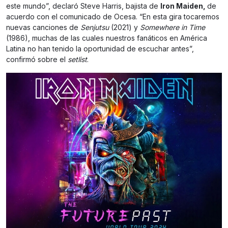
este mundo”, declaró Steve Harris, bajista de
Iron Maiden,
de
acuerdo con el comunicado de Ocesa. “En esta gira tocaremos
nuevas canciones de
Senjutsu
(2021) y
Somewhere in Time
(1986), muchas de las cuales nuestros fanáticos en América
Latina no han tenido la oportunidad de escuchar antes”,
confirmó sobre el
setlist
.