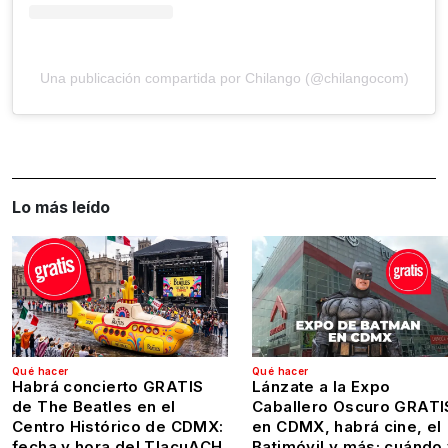
Una publicación compartida por Chilango (@chilangocom)
Lo más leído
Qué hacer
Qué hacer
Habrá concierto GRATIS
Lánzate a la Expo
de The Beatles en el
Caballero Oscuro GRATI
Centro Histórico de CDMX:
en CDMX, habrá cine, el
fecha y hora del TlacuACH
Batimóvil y más; cuándo