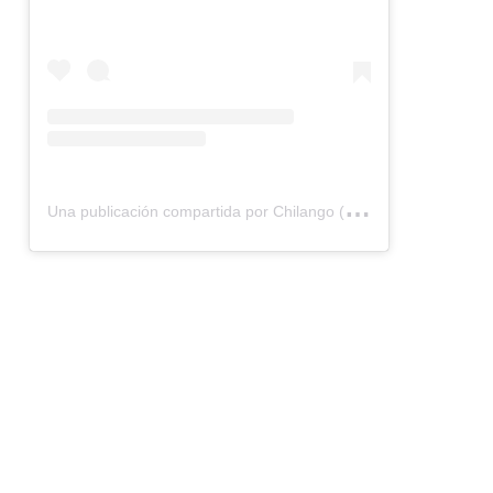
U
na publicación compartida por Chilango (@chilangocom)