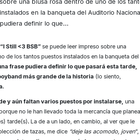
sobre una blusa rosa dentro de uno de los tan
instalados en la banqueta del Auditorio Nacional
pudiera definir lo que…
“I Still <3 BSB”
se puede leer impreso sobre una
no de los tantos puestos instalados en la banqueta del
una frase pudiera definir lo que pasará esta tarde,
 boyband más grande de la historia
(lo siento,
a
.
de y aún faltan varios puestos por instalarse
,
una
orque no le han llevado toda la mercancía que plane
es) tarde(s)
.
La de a un lado, en cambio, al ver que le
olección de tazas, me dice
“deje las acomodo, joven
”,