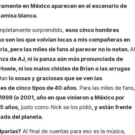
amente en
México aparecen en el escenario de
 camisa blanca
.
mpletamente sorprendido,
esos cinco hombres
no son los que volvían locas a mis compañeras en
ria
, pero
las miles de fans al parecer no lo notan
.
Al
nza de AJ, ni la panza aún más pronunciada de
Howie, ni los malos chistes de Brian o las arrugas
tan
lo sosas y graciosas que se ven las
ies de cinco tipos de 40 años
.
Para las miles de fans,
 1999
(o 2001, año en que vinieron a México por
15 años
,
justo como Nick se los pidió
,
y están frente
iada del planeta
.
lparlas?
Al final de cuentas para eso es la música,