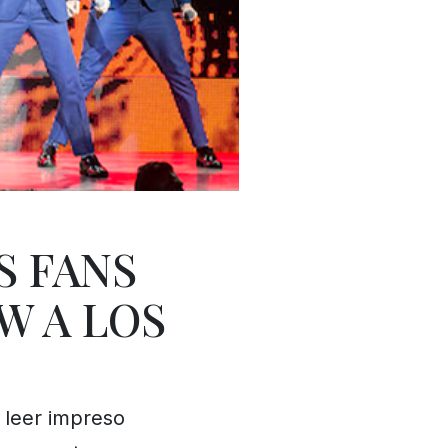
AS FANS
W A LOS
e leer impreso