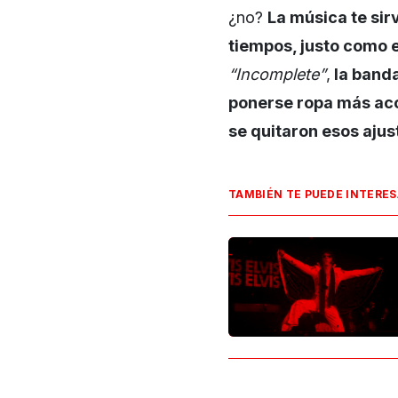
¿no?
La música te sirv
tiempos, justo como 
“Incomplete”
,
la banda
ponerse ropa más aco
se quitaron esos ajust
TAMBIÉN TE PUEDE INTERE