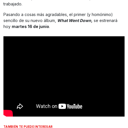
trabajado.
Pasando a cosas más agradables, el primer (y homónimo)
sencillo de su nuevo álbum,
What Went Down,
se estrenará
hoy
martes 16 de junio
.
TAMBIÉN TE PUEDE INTERESAR