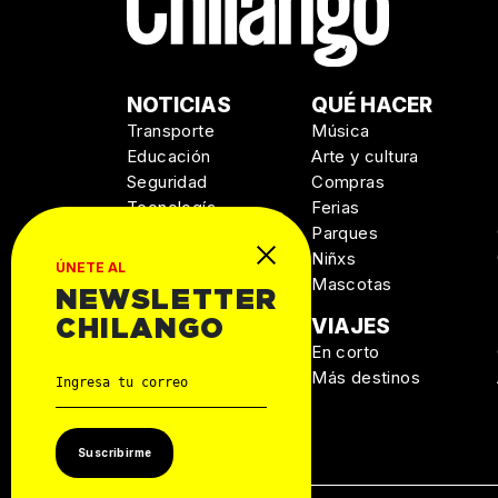
NOTICIAS
QUÉ HACER
Transporte
Música
Educación
Arte y cultura
Seguridad
Compras
Tecnología
Ferias
Salud
Parques
Niñxs
ÚNETE AL
Mascotas
NEWSLETTER
MANUAL DE
VIAJES
CHILANGO
SUPERVIVENCIA
En corto
Personal
Más destinos
Autos
Casa
Suscribirme