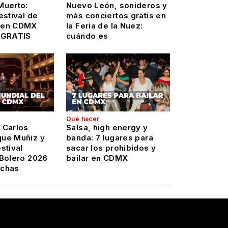
Muerto:
Nuevo León, sonideros y
estival de
más conciertos gratis en
 en CDMX
la Feria de la Nuez:
 GRATIS
cuándo es
Qué hacer
 Carlos
Salsa, high energy y
ue Muñiz y
banda: 7 lugares para
stival
sacar los prohibidos y
 Bolero 2026
bailar en CDMX
echas