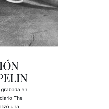
IÓN
PELIN
 grabada en
diario The
lizó una