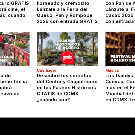
curo GRATIS
horneado y cremosito:
con Pan de 
rá cine, el
Lánzate a la Feria del
Lánzate al F
más; cuándo
Queso, Pan y Rompope
Cacao 2026
2026 con entrada GRATIS
con entrada
Qué hacer
Música
ía de
Descubre los secretos
Los Dandys,
tiene fecha
del Centro y Chapultepec
Cuevas, Coq
habrá
en los Paseos Históricos
más en el Fe
rsivo de
GRATIS de CDMX:
Mundial del
¿cuándo son?
en CDMX: f