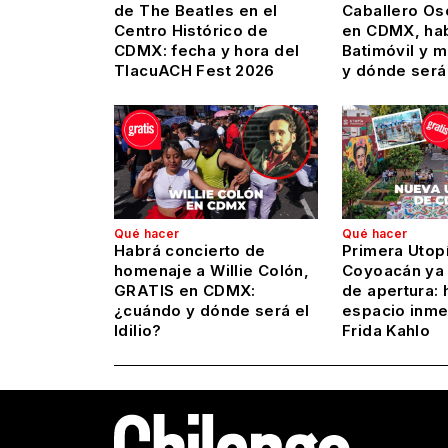
de The Beatles en el
Caballero Os
Centro Histórico de
en CDMX, hab
CDMX: fecha y hora del
Batimóvil y 
TlacuACH Fest 2026
y dónde será
Qué hacer
Qué hacer
Habrá concierto de
Primera Utop
homenaje a Willie Colón,
Coyoacán ya 
GRATIS en CDMX:
de apertura: 
¿cuándo y dónde será el
espacio inme
Idilio?
Frida Kahlo