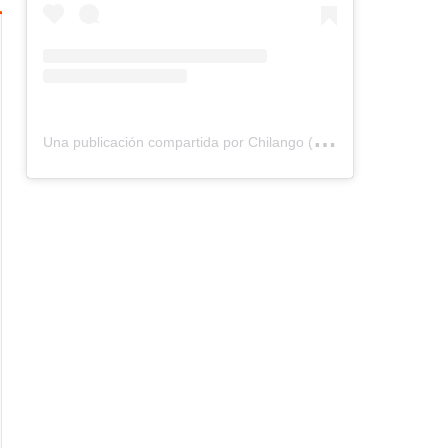
U
na publicación compartida por Chilango (@chilangocom)