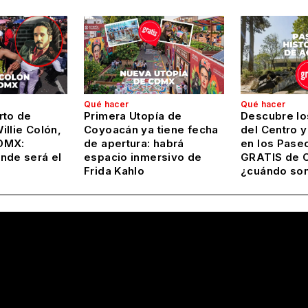
Qué hacer
Qué hacer
rto de
Primera Utopía de
Descubre lo
llie Colón,
Coyoacán ya tiene fecha
del Centro 
DMX:
de apertura: habrá
en los Pase
nde será el
espacio inmersivo de
GRATIS de 
Frida Kahlo
¿cuándo so