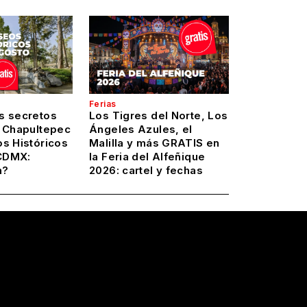
Ferias
s secretos
Los Tigres del Norte, Los
y Chapultepec
Ángeles Azules, el
os Históricos
Malilla y más GRATIS en
CDMX:
la Feria del Alfeñique
n?
2026: cartel y fechas