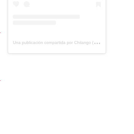
U
na publicación compartida por Chilango (@chilangocom)