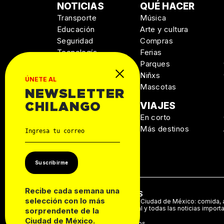
NOTICIAS
QUÉ HACER
Transporte
Música
Educación
Arte y cultura
Seguridad
Compras
Tecnología
Ferias
Salud
Parques
Niñxs
ÚNETE AL
Mascotas
NEWSLETTER
MANUAL DE
VIAJES
CHILANGO
SUPERVIVENCIA
En corto
Personal
Más destinos
Autos
Casa
Suscribirme
Recibe cada semana una
ACERCA DE NOSOTROS
selección con lo más
Te decimos qué hacer en la Ciudad de México: comida, a
música, cine, cartelera teatral y todas las noticias import
sorprendente de la
Ciudad de México.
©2024 Derechos Reservados