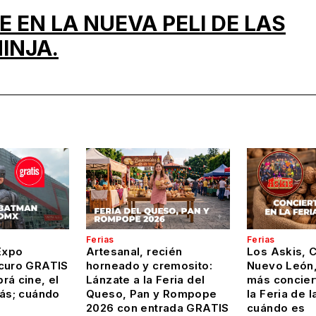
 EN LA NUEVA PELI DE LAS
INJA.
Ferias
Ferias
Expo
Artesanal, recién
Los Askis, 
curo GRATIS
horneado y cremosito:
Nuevo León,
rá cine, el
Lánzate a la Feria del
más conciert
más; cuándo
Queso, Pan y Rompope
la Feria de l
2026 con entrada GRATIS
cuándo es