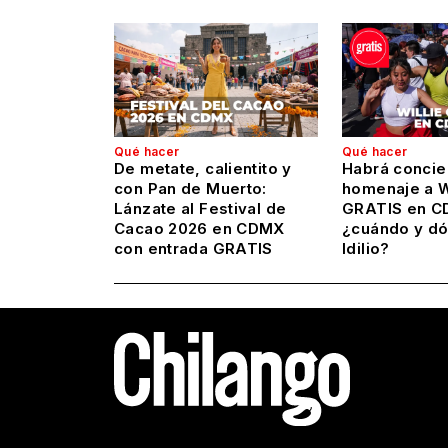
Qué hacer
Qué hacer
De metate, calientito y
Habrá concie
con Pan de Muerto:
homenaje a Wi
Lánzate al Festival de
GRATIS en C
Cacao 2026 en CDMX
¿cuándo y dó
con entrada GRATIS
Idilio?