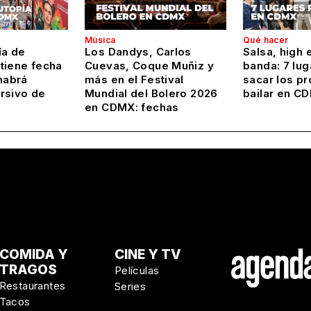
Música
Qué hacer
ía de
Los Dandys, Carlos
Salsa, high 
tiene fecha
Cuevas, Coque Muñiz y
banda: 7 lug
habrá
más en el Festival
sacar los pr
rsivo de
Mundial del Bolero 2026
bailar en C
en CDMX: fechas
COMIDA Y
CINE Y TV
TRAGOS
Películas
Restaurantes
Series
Tacos