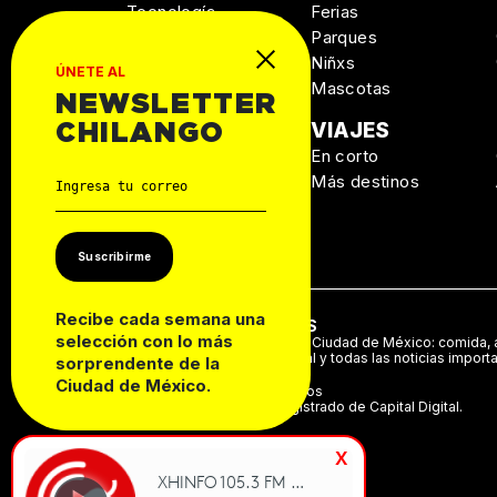
Tecnología
Ferias
Salud
Parques
Niñxs
ÚNETE AL
Mascotas
NEWSLETTER
MANUAL DE
VIAJES
CHILANGO
SUPERVIVENCIA
En corto
Personal
Más destinos
Autos
Casa
Suscribirme
Recibe cada semana una
ACERCA DE NOSOTROS
selección con lo más
Te decimos qué hacer en la Ciudad de México: comida, a
música, cine, cartelera teatral y todas las noticias import
sorprendente de la
Ciudad de México.
©2024 Derechos Reservados
Chilango es una marca registrado de Capital Digital.
x