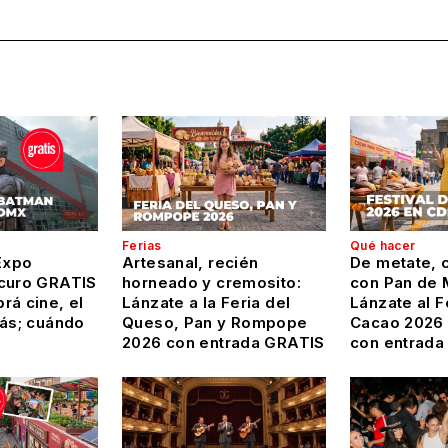
Ferias
Qué hacer
Expo
Artesanal, recién
De metate, c
curo GRATIS
horneado y cremosito:
con Pan de 
rá cine, el
Lánzate a la Feria del
Lánzate al F
más; cuándo
Queso, Pan y Rompope
Cacao 2026
2026 con entrada GRATIS
con entrada