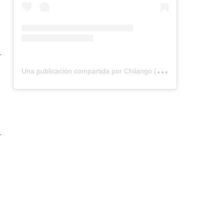
U
na publicación compartida por Chilango (@chilangocom)