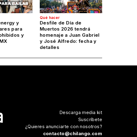
Qué hacer
energy y
Desfile de Día de
ares para
Muertos 2026 tendrá
ohibidos y
homenaje a Juan Gabriel
DMX
y José Alfredo: fecha y
detalles
Descarga media kit
Suscríbete
¿Quieres anunciarte con nosotros?
contacto@chilango.com