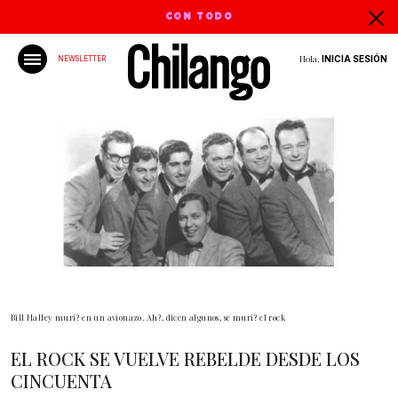
CON TODO
Hola,
INICIA SESIÓN
NEWSLETTER
Bill Halley muri? en un avionazo. Ah?, dicen algunos, se muri? el rock
EL ROCK SE VUELVE REBELDE DESDE LOS
CINCUENTA