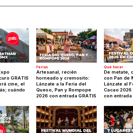
Ferias
Qué hacer
Expo
Artesanal, recién
De metate, c
curo GRATIS
horneado y cremosito:
con Pan de 
rá cine, el
Lánzate a la Feria del
Lánzate al F
más; cuándo
Queso, Pan y Rompope
Cacao 2026
2026 con entrada GRATIS
con entrada