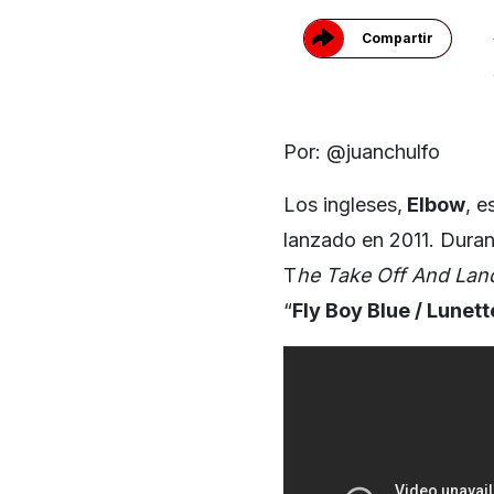
Compartir
Por: @juanchulfo
Los ingleses,
Elbow
, e
lanzado en 2011. Dura
T
he Take Off And Lan
“
Fly Boy Blue / Lunett