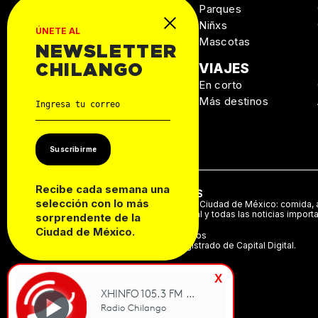
Salud
Parques
Niñxs
ÚNETE AL
Mascotas
NEWSLETTER
MANUAL DE
VIAJES
CHILANGO
SUPERVIVENCIA
En corto
Personal
Más destinos
Autos
Casa
Suscribirme
Recibe cada semana una
ACERCA DE NOSOTROS
selección con lo más
Te decimos qué hacer en la Ciudad de México: comida, a
música, cine, cartelera teatral y todas las noticias import
sorprendente de la
Ciudad de México.
©2024 Derechos Reservados
Chilango es una marca registrado de Capital Digital.
x