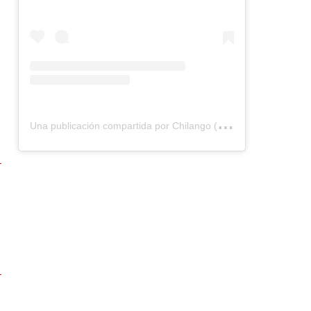
U
na publicación compartida por Chilango (@chilangocom)