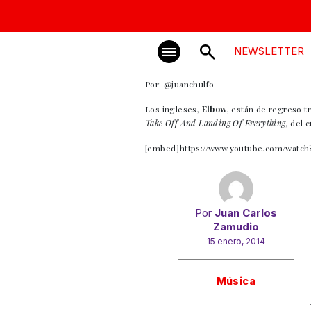
NEWSLETTER
Por: @juanchulfo
Los ingleses,
Elbow
, están de regreso t
Take Off And Landing Of Everything,
del c
[embed]https://www.youtube.com/watc
Por
Juan Carlos
Zamudio
15 enero, 2014
Gracias!
Música