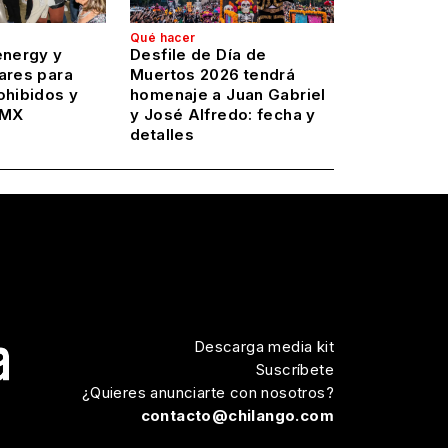
Qué hacer
energy y
Desfile de Día de
ares para
Muertos 2026 tendrá
ohibidos y
homenaje a Juan Gabriel
DMX
y José Alfredo: fecha y
detalles
Descarga media kit
Suscríbete
¿Quieres anunciarte con nosotros?
contacto@chilango.com