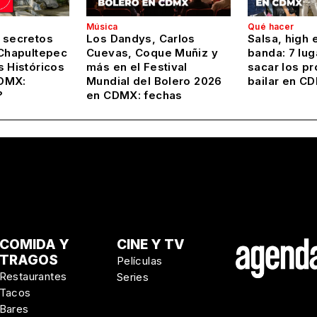
Música
Qué hacer
 secretos
Los Dandys, Carlos
Salsa, high 
 Chapultepec
Cuevas, Coque Muñiz y
banda: 7 lug
s Históricos
más en el Festival
sacar los pr
DMX:
Mundial del Bolero 2026
bailar en C
?
en CDMX: fechas
COMIDA Y
CINE Y TV
TRAGOS
Películas
Restaurantes
Series
Tacos
Bares