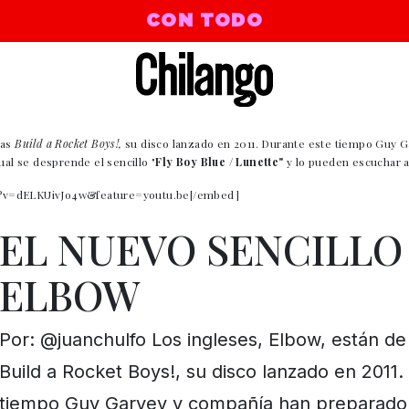
CON TODO
ras
Build a Rocket Boys!,
su disco lanzado en 2011. Durante este tiempo Guy 
ual se desprende el sencillo "
Fly Boy Blue / Lunette"
y lo pueden escuchar a
h?v=dELKUivJo4w&feature=youtu.be[/embed]
EL NUEVO SENCILLO
ELBOW
Por: @juanchulfo Los ingleses, Elbow, están de
Build a Rocket Boys!, su disco lanzado en 2011.
tiempo Guy Garvey y compañía han preparado