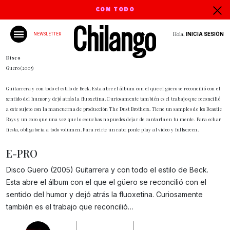
CON TODO
Hola,
INICIA SESIÓN
NEWSLETTER
Disco
Guero (2005)
Guitarrera y con todo el estilo de Beck. Esta abre el álbum con el que el güero se reconcilió con el
sentido del humor y dejó atrás la fluoxetina. Curiosamente también es el trabajo que reconcilió
a este sujeto con la mancuerna de producción The Dust Brothers. Tiene un sampleo de los Beastie
Boys y un coro que una vez que lo escuchas no puedes dejar de cantarla en tu mente. Para echar
fiesta, obligatoria a todo volumen. Para reirte un rato: ponle play al video y fullscreen.
E-PRO
Disco Guero (2005) Guitarrera y con todo el estilo de Beck.
Esta abre el álbum con el que el güero se reconcilió con el
Gracias!
sentido del humor y dejó atrás la fluoxetina. Curiosamente
también es el trabajo que reconcilió…