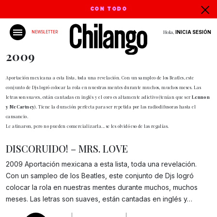
CON TODO
Hola,
INICIA SESIÓN
NEWSLETTER
2009
Aportación mexicana a esta lista, toda una revelación. Con un sampleo de los Beatles, este
conjunto de Djs logró colocar la rola en nuestras mentes durante muchos, muchos meses. Las
letras son suaves, están cantadas en inglés y el coro es altamente adictivo (tenían que ser
Lennon
y McCartney
). Tiene la duración perfecta para ser repetida por las radiodifusoras hasta el
cansancio.
Le atinaron, pero no pueden comercializarla... se les olvidó eso de las regalías.
DISCORUIDO! – MRS. LOVE
2009 Aportación mexicana a esta lista, toda una revelación.
Con un sampleo de los Beatles, este conjunto de Djs logró
Gracias!
colocar la rola en nuestras mentes durante muchos, muchos
meses. Las letras son suaves, están cantadas en inglés y…