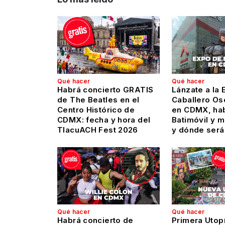
Qué hacer
Qué hacer
Habrá concierto GRATIS
Lánzate a la 
de The Beatles en el
Caballero Os
Centro Histórico de
en CDMX, hab
CDMX: fecha y hora del
Batimóvil y 
TlacuACH Fest 2026
y dónde será
Qué hacer
Qué hacer
Habrá concierto de
Primera Utop