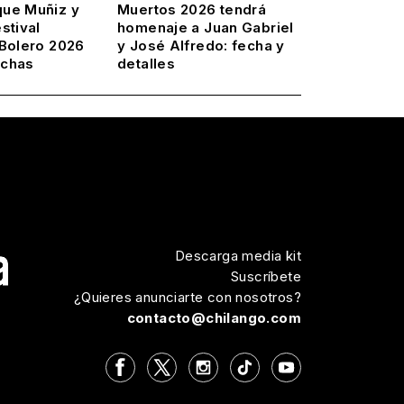
ue Muñiz y
Muertos 2026 tendrá
stival
homenaje a Juan Gabriel
 Bolero 2026
y José Alfredo: fecha y
echas
detalles
Descarga media kit
Suscríbete
¿Quieres anunciarte con nosotros?
contacto@chilango.com