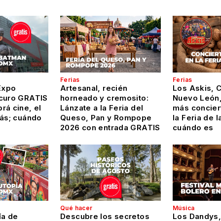
Ferias
Ferias
Expo
Artesanal, recién
Los Askis, 
curo GRATIS
horneado y cremosito:
Nuevo León,
rá cine, el
Lánzate a la Feria del
más conciert
más; cuándo
Queso, Pan y Rompope
la Feria de l
2026 con entrada GRATIS
cuándo es
Qué hacer
Música
ía de
Descubre los secretos
Los Dandys,