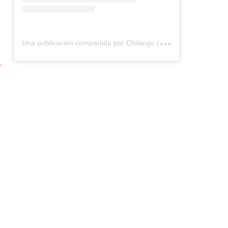
U
na publicación compartida por Chilango (@chilangocom)