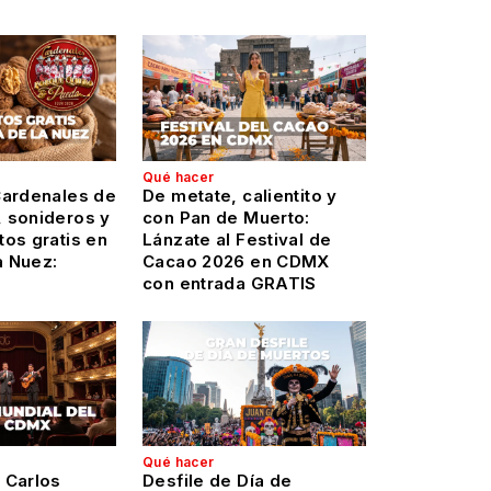
Qué hacer
Cardenales de
De metate, calientito y
 sonideros y
con Pan de Muerto:
os gratis en
Lánzate al Festival de
a Nuez:
Cacao 2026 en CDMX
con entrada GRATIS
Qué hacer
 Carlos
Desfile de Día de