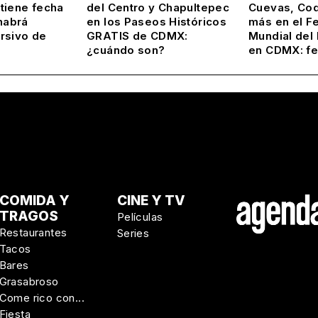
tiene fecha
del Centro y Chapultepec
Cuevas, Coq
habrá
en los Paseos Históricos
más en el Fe
rsivo de
GRATIS de CDMX:
Mundial del
¿cuándo son?
en CDMX: f
COMIDA Y
CINE Y TV
TRAGOS
Películas
Restaurantes
Series
Tacos
Bares
Grasabroso
Come rico con...
Fiesta