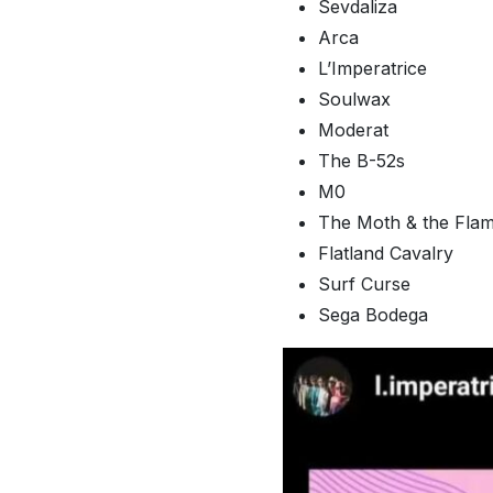
Sevdaliza
Arca
L’Imperatrice
Soulwax
Moderat
The B-52s
M0
The Moth & the Fla
Flatland Cavalry
Surf Curse
Sega Bodega