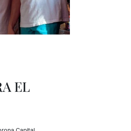
RA EL
rona Capital