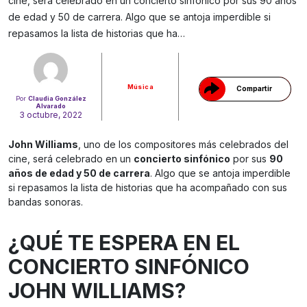
cine, será celebrado en un concierto sinfónico por sus 90 años
de edad y 50 de carrera. Algo que se antoja imperdible si
Gracias!
repasamos la lista de historias que ha…
Música
Compartir
Por
Claudia González
Alvarado
3 octubre, 2022
John Williams
, uno de los compositores más celebrados del
cine, será celebrado en un
concierto sinfónico
por sus
90
años de edad y 50 de carrera
. Algo que se antoja imperdible
si repasamos la lista de historias que ha acompañado con sus
bandas sonoras.
¿QUÉ TE ESPERA EN EL
CONCIERTO SINFÓNICO
JOHN WILLIAMS?