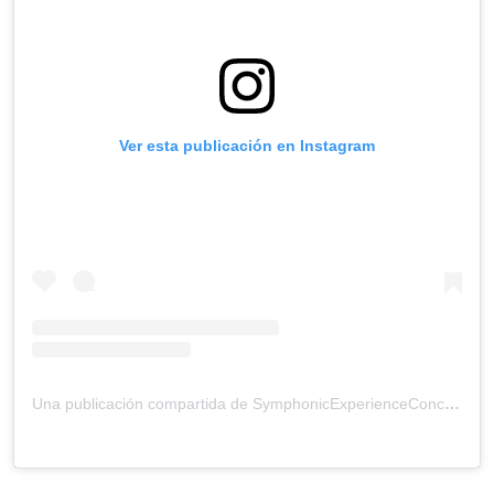
Ver esta publicación en Instagram
Una publicación compartida de SymphonicExperienceConcerts (@symphonicexperienceconcerts)