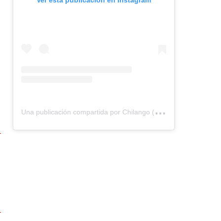
U
na publicación compartida por Chilango (@chilangocom)