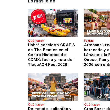
Lo más leído
Qué hacer
Ferias
Habrá concierto GRATIS
Artesanal, re
de The Beatles en el
horneado y c
Centro Histórico de
Lánzate a la 
CDMX: fecha y hora del
Queso, Pan 
TlacuACH Fest 2026
2026 con ent
Qué hacer
Qué hacer
De metate, calientito y
Gran Bazar de