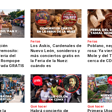
Ferias
Ferias
cién
Los Askis, Cardenales de
Poblano, ne
remosito:
Nuevo León, sonideros y
rosa: Ya vien
Feria del
más conciertos gratis en
Mole y del 
y Rompope
la Feria de la Nuez:
cerca de C
rada GRATIS
cuándo es
Qué hacer
Qué hacer
 la
Habrá concierto de
Primera Uto