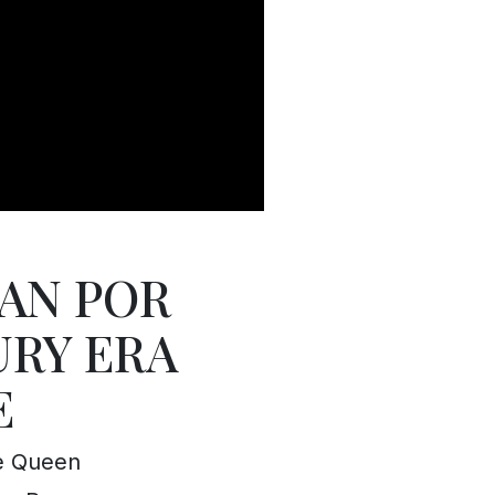
CAN POR
URY ERA
E
e Queen