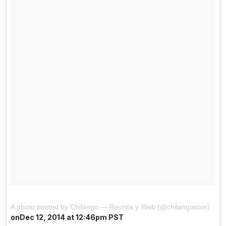
A photo posted by Chilango — Revista y Web (@chilangocom)
onDec 12, 2014 at 12:46pm PST