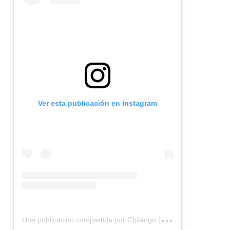
Ver esta publicación en Instagram
U
na publicación compartida por Chilango (@chilangocom)