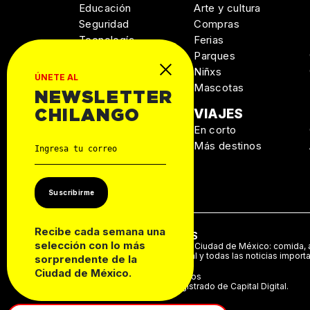
Educación
Arte y cultura
Seguridad
Compras
Tecnología
Ferias
Salud
Parques
Niñxs
ÚNETE AL
Mascotas
NEWSLETTER
MANUAL DE
VIAJES
CHILANGO
SUPERVIVENCIA
En corto
Personal
Más destinos
Autos
Casa
Suscribirme
Recibe cada semana una
ACERCA DE NOSOTROS
selección con lo más
Te decimos qué hacer en la Ciudad de México: comida, a
música, cine, cartelera teatral y todas las noticias import
sorprendente de la
Ciudad de México.
©2024 Derechos Reservados
Chilango es una marca registrado de Capital Digital.