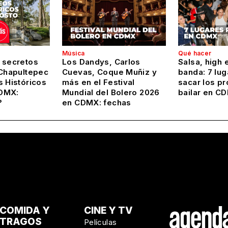
Música
Qué hacer
 secretos
Los Dandys, Carlos
Salsa, high 
 Chapultepec
Cuevas, Coque Muñiz y
banda: 7 lug
s Históricos
más en el Festival
sacar los pr
DMX:
Mundial del Bolero 2026
bailar en C
?
en CDMX: fechas
COMIDA Y
CINE Y TV
TRAGOS
Películas