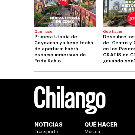
Qué hacer
Qué hacer
Primera Utopía de
Descubre los
Coyoacán ya tiene fecha
del Centro y
de apertura: habrá
en los Paseo
espacio inmersivo de
GRATIS de C
Frida Kahlo
¿cuándo son
NOTICIAS
QUÉ HACER
Transporte
Música