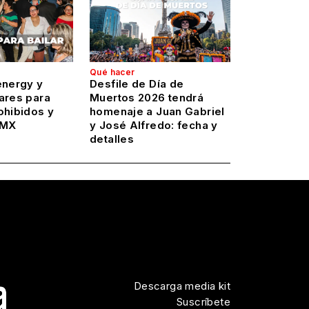
Qué hacer
energy y
Desfile de Día de
ares para
Muertos 2026 tendrá
ohibidos y
homenaje a Juan Gabriel
DMX
y José Alfredo: fecha y
detalles
Descarga media kit
Suscríbete