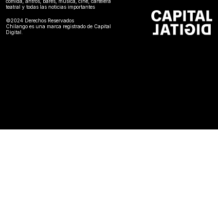
comida, antros, bares, música, cine, cartelera
teatral y todas las noticias importantes
©2024 Derechos Reservados
Chilango es una marca registrado de Capital
Digital.