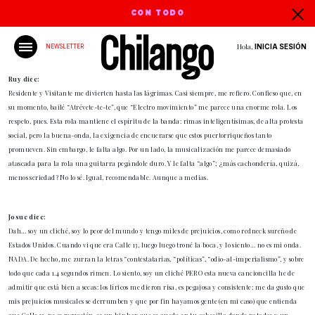
CON TODO
Hola,
INICIA SESIÓN
NEWSLETTER
Ruy dice:
Residente y Visitante me divierten hasta las lágrimas. Casi siempre, me refiero. Confieso que, en
su momento, bailé “Atrévete-te-te”, que “Electro movimiento” me parece una enorme rola. Los
respeto, pues. Esta rola mantiene el espíritu de la banda: rimas inteligentísimas, de alta protesta
social, pero la buena-onda, la exigencia de encuerarse que estos puertorriqueños tanto
promueven. Sin embargo, le falta algo. Por un lado, la musicalización me parece demasiado
atascada para la rola una guitarra pegándole duro. Y le falta “algo”; ¿más cachondería, quizá,
menos seriedad? No lo sé. Igual, recomendable. Aunque a medias.
Josue dice:
Dah… soy un cliché, soy lo peor del mundo y tengo miles de prejuicios, como redneck sureño de
Estados Unidos. Cuando vi que era Calle 13, luego luego troné la boca, y lo siento… no es mi onda.
NADA. De hecho, me zurran la letras “contestatarias, “políticas”, “odio-al-imperialismo”, y sobre
todo que cada 1.4 segundos rimen. Lo siento, soy un cliché PERO esta nueva cancioncilla he de
admitir que está bien a secas: los líricos me dieron risa, es pegajosa y consistente; me da gusto que
mis prejuicios musicales se derrumben y que por fin hayamos gente (en mi caso) que entienda