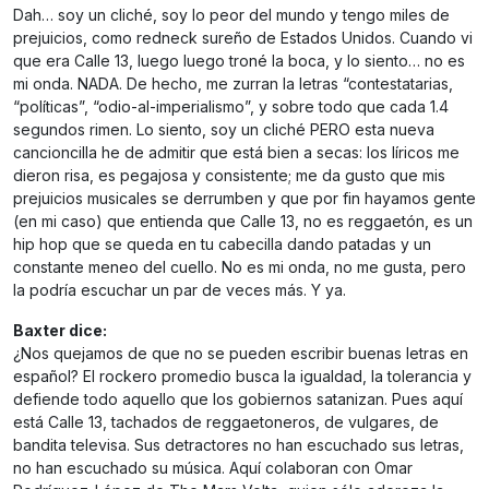
Dah… soy un cliché, soy lo peor del mundo y tengo miles de
prejuicios, como redneck sureño de Estados Unidos. Cuando vi
que era Calle 13, luego luego troné la boca, y lo siento… no es
mi onda. NADA. De hecho, me zurran la letras “contestatarias,
“políticas”, “odio-al-imperialismo”, y sobre todo que cada 1.4
segundos rimen. Lo siento, soy un cliché PERO esta nueva
cancioncilla he de admitir que está bien a secas: los líricos me
dieron risa, es pegajosa y consistente; me da gusto que mis
prejuicios musicales se derrumben y que por fin hayamos gente
(en mi caso) que entienda que Calle 13, no es reggaetón, es un
hip hop que se queda en tu cabecilla dando patadas y un
constante meneo del cuello. No es mi onda, no me gusta, pero
la podría escuchar un par de veces más. Y ya.
Baxter dice:
¿Nos quejamos de que no se pueden escribir buenas letras en
español? El rockero promedio busca la igualdad, la tolerancia y
defiende todo aquello que los gobiernos satanizan. Pues aquí
está Calle 13, tachados de reggaetoneros, de vulgares, de
bandita televisa. Sus detractores no han escuchado sus letras,
no han escuchado su música. Aquí colaboran con Omar