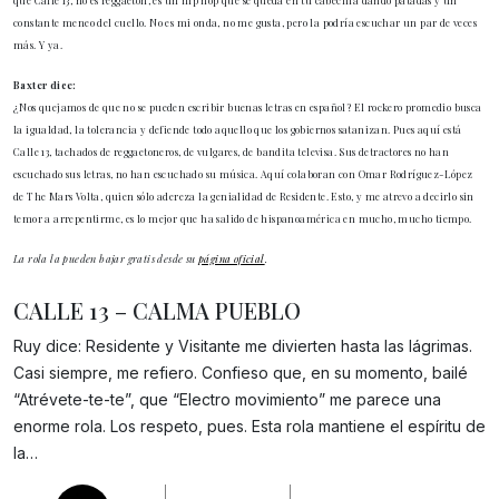
que Calle 13, no es reggaetón, es un hip hop que se queda en tu cabecilla dando patadas y un
constante meneo del cuello. No es mi onda, no me gusta, pero la podría escuchar un par de veces
más. Y ya.
Baxter dice:
¿Nos quejamos de que no se pueden escribir buenas letras en español? El rockero promedio busca
la igualdad, la tolerancia y defiende todo aquello que los gobiernos satanizan. Pues aquí está
Calle 13, tachados de reggaetoneros, de vulgares, de bandita televisa. Sus detractores no han
escuchado sus letras, no han escuchado su música. Aquí colaboran con Omar Rodríguez-López
de The Mars Volta, quien sólo adereza la genialidad de Residente. Esto, y me atrevo a decirlo sin
temor a arrepentirme, es lo mejor que ha salido de hispanoamérica en mucho, mucho tiempo.
La rola la pueden bajar gratis desde su
página oficial
.
CALLE 13 – CALMA PUEBLO
Ruy dice: Residente y Visitante me divierten hasta las lágrimas.
Casi siempre, me refiero. Confieso que, en su momento, bailé
“Atrévete-te-te”, que “Electro movimiento” me parece una
Gracias!
enorme rola. Los respeto, pues. Esta rola mantiene el espíritu de
la…