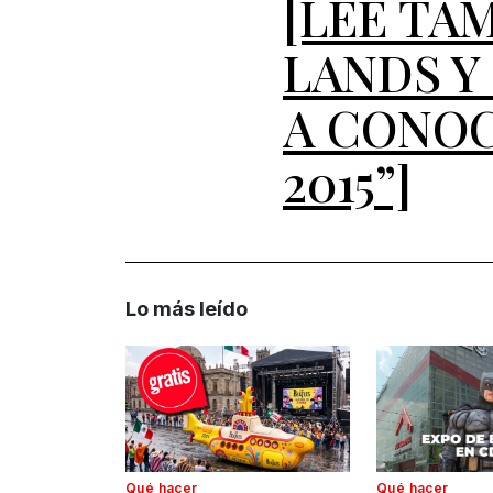
[LEE TA
LANDS Y
A CONOC
2015”]
Lo más leído
Qué hacer
Qué hacer