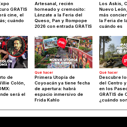
Expo
Artesanal, recién
Los Askis, 
curo GRATIS
horneado y cremosito:
Nuevo León,
rá cine, el
Lánzate a la Feria del
más conciert
más; cuándo
Queso, Pan y Rompope
la Feria de l
2026 con entrada GRATIS
cuándo es
Qué hacer
Qué hacer
rto de
Primera Utopía de
Descubre lo
llie Colón,
Coyoacán ya tiene fecha
del Centro 
DMX:
de apertura: habrá
en los Pase
nde será el
espacio inmersivo de
GRATIS de 
Frida Kahlo
¿cuándo so