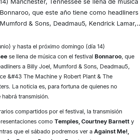
14) Manchester, Tennessee se llena de música c
Bonnaroo, que este año tiene como headliners a
Mumford & Sons, Deadmau5, Kendrick Lamar,
junio) y hasta el próximo domingo (día 14)
see
se llena de música con el festival
Bonnaroo
, que
adliners a Billy Joel, Mumford & Sons, Deadmau5,
nce &#43 The Machine y Robert Plant & The
ers. La noticia es, para fortuna de quienes no
e habrá transmisión.
rios compartidos por el festival, la transmisión
n presentaciones como
Temples, Courtney Barnett
y
entras que el sábado podremos ver a
Against Me!,