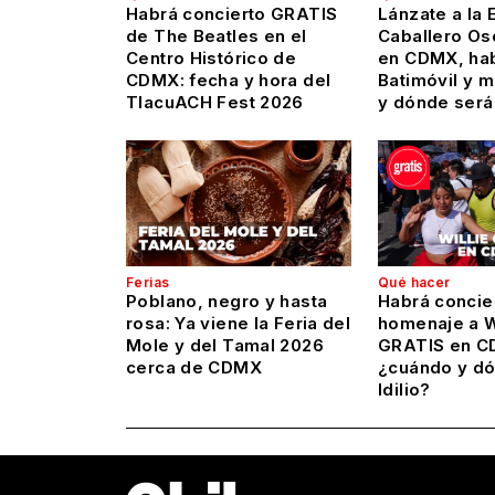
Habrá concierto GRATIS
Lánzate a la 
de The Beatles en el
Caballero Os
Centro Histórico de
en CDMX, hab
CDMX: fecha y hora del
Batimóvil y 
TlacuACH Fest 2026
y dónde será
Ferias
Qué hacer
Poblano, negro y hasta
Habrá concie
rosa: Ya viene la Feria del
homenaje a Wi
Mole y del Tamal 2026
GRATIS en C
cerca de CDMX
¿cuándo y dó
Idilio?