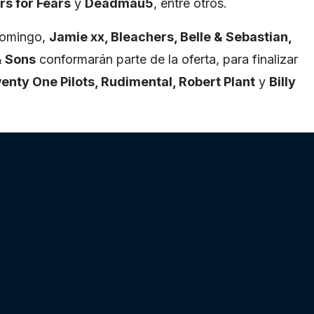
s for Fears
y
Deadmau5
, entre otros.
 domingo,
Jamie xx, Bleachers, Belle & Sebastian,
 Sons
conformarán parte de la oferta, para finalizar
enty One Pilots, Rudimental, Robert Plant
y
Billy