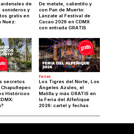
Cardenales de
De metate, calientito y
 sonideros y
con Pan de Muerto:
os gratis en
Lánzate al Festival de
a Nuez:
Cacao 2026 en CDMX
con entrada GRATIS
Ferias
s secretos
Los Tigres del Norte, Los
y Chapultepec
Ángeles Azules, el
os Históricos
Malilla y más GRATIS en
CDMX:
la Feria del Alfeñique
n?
2026: cartel y fechas