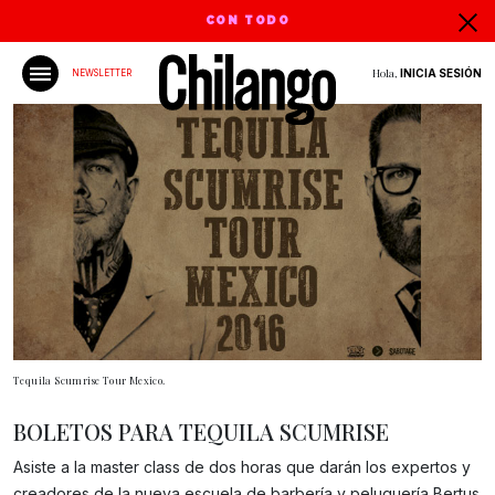
CON TODO
Hola,
INICIA SESIÓN
NEWSLETTER
Tequila Scumrise Tour Mexico.
BOLETOS PARA TEQUILA SCUMRISE
Asiste a la master class de dos horas que darán los expertos y
Gracias!
creadores de la nueva escuela de barbería y peluquería Bertus