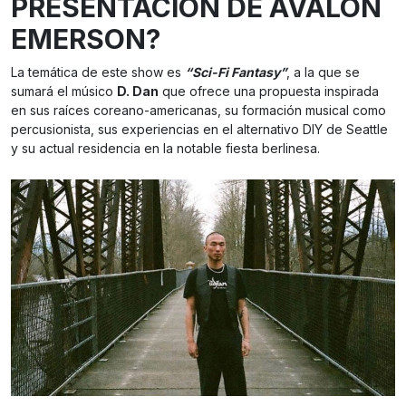
PRESENTACIÓN DE AVALON
EMERSON?
La temática de este show es
“Sci-Fi Fantasy”
, a la que se
sumará el músico
D. Dan
que ofrece una propuesta inspirada
en sus raíces coreano-americanas, su formación musical como
percusionista, sus experiencias en el alternativo DIY de Seattle
y su actual residencia en la notable fiesta berlinesa.