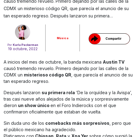
causó tremendo revuelo. Primero dejando por las calles de la
Gracias!
CDMX un misterioso código QR, que parecía el anuncio de su
tan esperado regreso. Después lanzaron su primera…
Música
Compartir
Por
Karla Peckerman
19 octubre, 2022
A inicios del mes de octubre, la banda mexicana
Austin TV
causó tremendo revuelo. Primero dejando por las calles de la
CDMX un
misterioso código QR
, que parecía el anuncio de su
tan esperado regreso.
Después lanzaron
su primera rola
‘De la orquídea y la Avispa’,
tras casi nueve años alejados de la música y sorpresivamente
dieron
un show único
en el Foro Indierocks con el que
confirmaron oficialmente que estaban de vuelta.
Sin duda uno de los
comebacks más sorpresivos
, pero que
el público mexicano ha agradecido.
Platicamos con
Chiosan, Rata
y
Xna Yer
sobre cómo surgió la