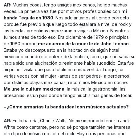
AR:
Muchas cosas, tengo amigos mexicanos, he ido muchas
veces. La primera vez fue por motivos profesionales con
mi
banda Tequila en 1980
. Nos adelantamos al tiempo correcto
porque fue previo a que luego todo estallara a nivel de rock y
las bandas argentinas empezaran a viajar a México. Nosotros
fuimos antes de todo eso. Era diciembre de 1979 o principios
de 1980 porque
me acuerdo de la muerte de John Lennon
.
Estaba yo descompuesto en la habitación de algún hotel
mexicano cuando me enteré de la noticia, tanto, que no sabía si
había sido una alucinación o realmente había sucedido. Ésta fue
mi primer visita que pasó totalmente inadvertida. Luego, fui
varias veces con mi mujer -antes de ser padres- a perdernos
por distintas playas mexicanas, recorrimos México en coche.
Me une la cultura mexicana
, la música, la gastronomía, las
artesanías, es un país donde tengo muchísimas ganas de tocar.
– ¿Cómo armarías tu banda ideal con músicos actuales?
AR:
En la batería, Charlie Watts. No me importaría tener a Jack
White como cantante, pero no sé porque también me interesa
otro tipo de música no sólo el rock. Hay otras personas que