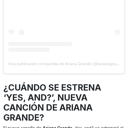
Una publicación compartida de Ariana Grande (@arianagrande)
¿CUÁNDO SE ESTRENA
‘YES, AND?’, NUEVA
CANCIÓN DE ARIANA
GRANDE?
El nuevo sencillo de
Ariana Grande
,
Yes, and?
, se estrenará el