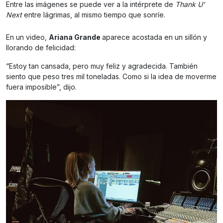
Entre las imágenes se puede ver a la intérprete de
Thank U’
Next
entre lágrimas, al mismo tiempo que sonríe.
En un video,
Ariana Grande
aparece acostada en un sillón y
llorando de felicidad:
“Estoy tan cansada, pero muy feliz y agradecida. También
siento que peso tres mil toneladas. Como si la idea de moverme
fuera imposible”, dijo.