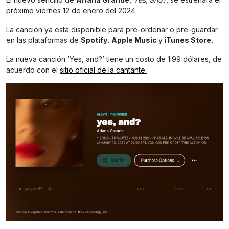
próximo viernes 12 de enero del 2024.
La canción ya está disponible para pre-ordenar o pre-guardar
en las plataformas de
Spotify
,
Apple Music
y
iTunes Store.
La nueva canción ‘Yes, and?’ tiene un costo de 1.99 dólares, de
acuerdo con el
sitio oficial de la cantante.