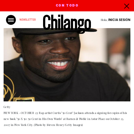
CON TODO
Hola,
INICIA SESIÓN
NEWSLETTER
Getty
NEW YORK - OCTOBER 23: Rap artist Curtis "50 Cent" Jackson attends a signing for copies of his
new book "50 X 50: 50 Cent in His Own Words" at Barnes & Noble in Astor Place on October 23,
2007 in New York City. (Photo by Steven Henry/Getty Images)