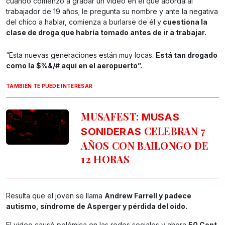
cuando comenzó a grabar un video en el que aborda al
trabajador de 19 años; le pregunta su nombre y ante la negativa
del chico a hablar, comienza a burlarse de él y
cuestiona la
clase de droga que habría tomado antes de ir a trabajar.
“Esta nuevas generaciones están muy locas.
Está tan drogado
como la $%&/# aquí en el aeropuerto”.
TAMBIÉN TE PUEDE INTERESAR
MUSAFEST:
MUSAS
CELEBRAN 7
SONIDERAS
AÑOS CON BAILONGO DE
12 HORAS
Resulta que el joven se llama
Andrew Farrell y padece
autismo, síndrome de Asperger y pérdida del oído.
El video causó polémica en las redes sociales y ahora
50 Cent