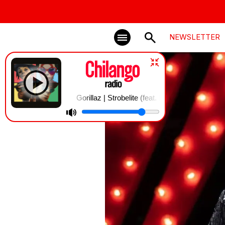
NEWSLETTER
Gorillaz | Strobelite (feat. Peven Everett)