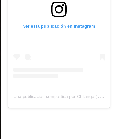
Ver esta publicación en Instagram
U
na publicación compartida por Chilango (@chilangocom)