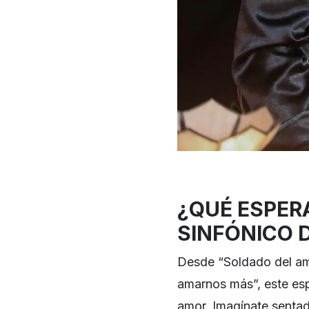
¿QUÉ ESPER
SINFÓNICO D
Desde
“Soldado del am
amarnos más”, este esp
amor. Imagínate sentad