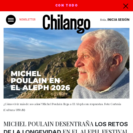
CON TODO
Hola,
INICIA SESIÓN
NEWSLETTER
¿Cómo vivir más de 100 años? Michel Poulain llega a El Aleph con respuestas. Foto: Cortesía
(Cultura UNAM)
MICHEL POULAIN DESENTRAÑA
LOS RETOS
EN EL ALEPH. FESTIVAL
DE LA LONGEVIDAD