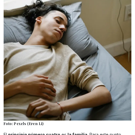
Foto: Pexels (Eren Li)
El
principio número cuatro
es
la familia
. Para este punto