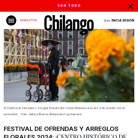
CON TODO
Hola,
INICIA SESIÓN
NEWSLETTER
El Festival de Ofrendas y Arreglos Florales del Centro Histórico será del 25 de octubre al 6 de
noviembre. / Foto: Andrea Murcia Monsiváis (Cuartoscuro)
FESTIVAL DE OFRENDAS Y ARREGLOS
: ¡CENTRO HISTÓRICO DE
FLORALES 2024