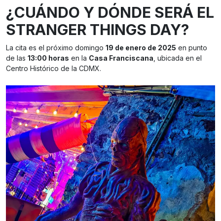
¿CUÁNDO Y DÓNDE SERÁ EL
STRANGER THINGS DAY?
La cita es el próximo domingo
19 de enero de 2025
en punto
de las
13:00 horas
en la
Casa Franciscana
, ubicada en el
Centro Histórico de la CDMX.