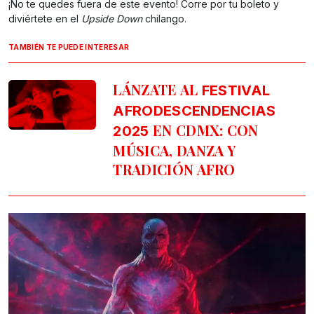
¡No te quedes fuera de este evento! Corre por tu boleto y
diviértete en el
Upside Down
chilango.
TAMBIÉN TE PUEDE INTERESAR
LÁNZATE AL
FESTIVAL
AFRODESCENDENCIAS
EN CDMX: CON
2025
MÚSICA, DANZA Y
TRADICIÓN AFRO