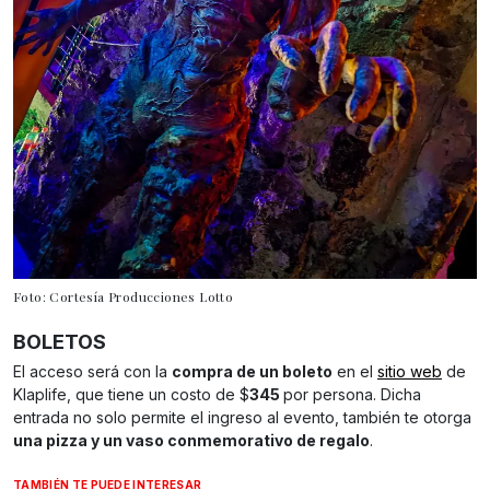
Foto: Cortesía Producciones Lotto
BOLETOS
El acceso será con la
compra de un boleto
en el
sitio web
de
Klaplife, que tiene un costo de $
345
por persona. Dicha
entrada no solo permite el ingreso al evento, también te otorga
una pizza y un vaso conmemorativo de regalo
.
TAMBIÉN TE PUEDE INTERESAR