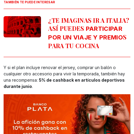
TAMBIÉN TE PUEDE INTERESAR
¿TE IMAGINAS IR A ITALIA?
ASÍ PUEDES
PARTICIPAR
S
POR UN VIAJE Y PREMIO
PARA TU COCINA
Y si el plan incluye renovar el jersey, comprar un balón o
cualquier otro accesorio para vivir la temporada, también hay
una recompensa:
5% de cashback en artículos deportivos
durante junio
.