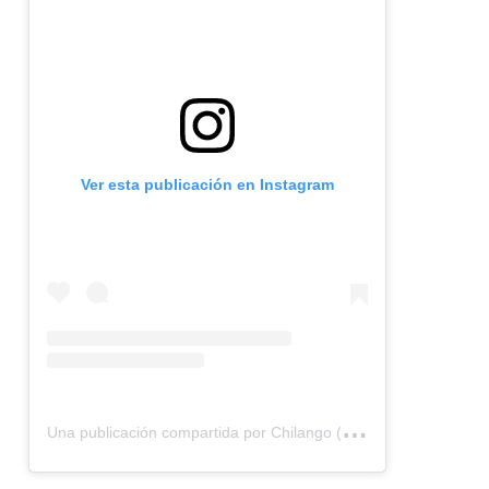
Ver esta publicación en Instagram
U
na publicación compartida por Chilango (@chilangocom)