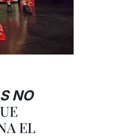
S NO
QUE
NA EL