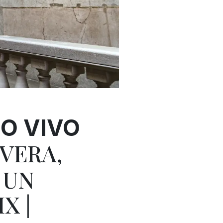
O VIVO
IVERA,
 UN
X |