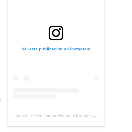
Ver esta publicación en Instagram
U
na publicación compartida por Chilango (@chilangocom)