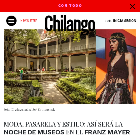
CON TODO
Hola,
INICIA SESIÓN
NEWSLETTER
Foto: IG @lagunadeelfos/ Shutterstock
MODA, PASARELA Y ESTILO: ASÍ SERÁ LA
EN EL
NOCHE DE MUSEOS
FRANZ MAYER