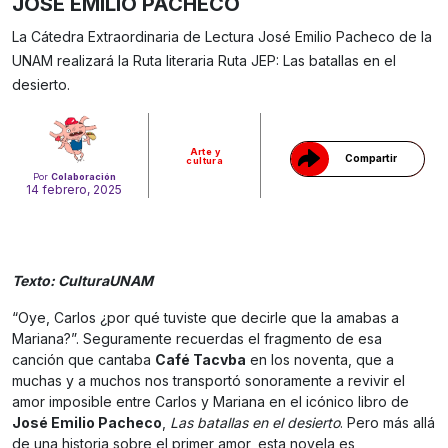
JOSÉ EMILIO PACHECO
La Cátedra Extraordinaria de Lectura José Emilio Pacheco de la
Gracias!
UNAM realizará la Ruta literaria Ruta JEP: Las batallas en el
desierto.
Arte y
Compartir
cultura
Por
Colaboración
14 febrero, 2025
Texto: CulturaUNAM
“Oye, Carlos ¿por qué tuviste que decirle que la amabas a
Mariana?”. Seguramente recuerdas el fragmento de esa
canción que cantaba
Café Tacvba
en los noventa, que a
muchas y a muchos nos transportó sonoramente a revivir el
amor imposible entre Carlos y Mariana en el icónico libro de
José Emilio Pacheco
,
Las batallas en el desierto
. Pero más allá
de una historia sobre el primer amor, esta novela es