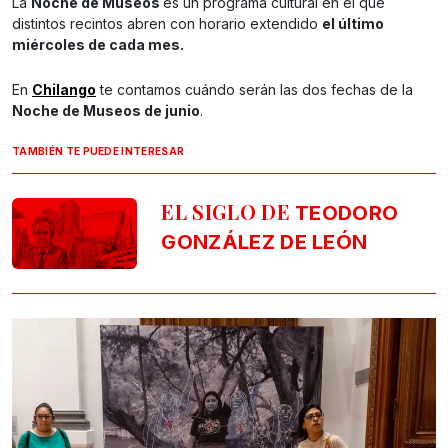
La
Noche de Museos
es un programa cultural en el que
distintos recintos abren con horario extendido
el último
miércoles de cada mes.
En
Chilango
te contamos cuándo serán las dos fechas de la
Noche de Museos de junio
.
TAMBIÉN TE PUEDE INTERESAR
EL SIGLO DE
TEODORO
GONZÁLEZ DE LEÓN