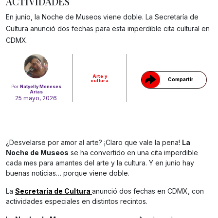
ACTIVIDADES
En junio, la Noche de Museos viene doble. La Secretaría de
Cultura anunció dos fechas para esta imperdible cita cultural en
Gracias!
CDMX.
Arte y
Compartir
cultura
Por
Natyelly Meneses
Arias
25 mayo, 2026
¿Desvelarse por amor al arte? ¡Claro que vale la pena!
La
Noche de Museos
se ha convertido en una cita imperdible
cada mes para amantes del arte y la cultura. Y en junio hay
buenas noticias… porque viene doble.
La
Secretaría de Cultura
anunció dos fechas en CDMX, con
actividades especiales en distintos recintos.