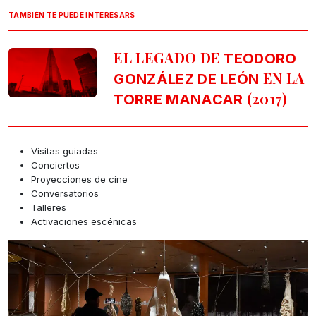
TAMBIÉN TE PUEDE INTERESARS
EL LEGADO DE
TEODORO
EN LA
GONZÁLEZ DE LEÓN
(2017)
TORRE MANACAR
Visitas guiadas
Conciertos
Proyecciones de cine
Conversatorios
Talleres
Activaciones escénicas