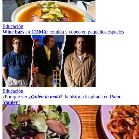
Educación
Wine bars
en
CDMX
: comida y copeo en pequeños espacios
Educación
¿Por qué ver
¿Quién lo mató?
, la historia inspirada en
Paco
Stanley
?