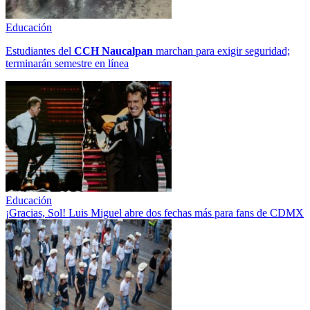
Educación
Estudiantes del
CCH
Naucalpan
marchan para exigir seguridad;
terminarán semestre en línea
Educación
¡Gracias, Sol! Luis Miguel abre dos fechas más para fans de CDMX