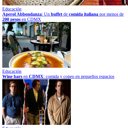
Educación
Aperol Abbondanza
: Un
buffet
de
comida italiana
por menos de
200 pesos
en CDMX
Educación
Wine bars
en
CDMX
: comida y copeo en pequeños espacios