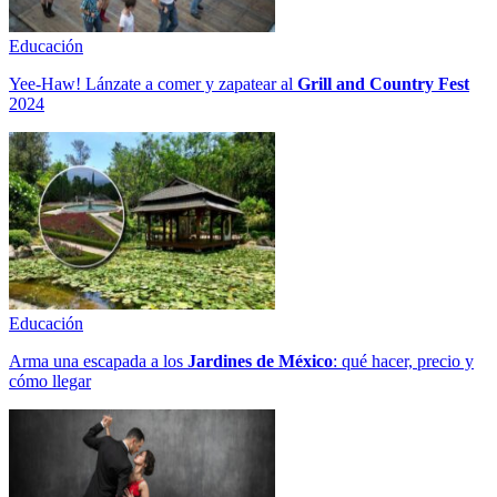
Educación
Yee-Haw! Lánzate a comer y zapatear al
Grill and Country Fest
2024
Educación
Arma una escapada a los
Jardines de México
: qué hacer, precio y
cómo llegar