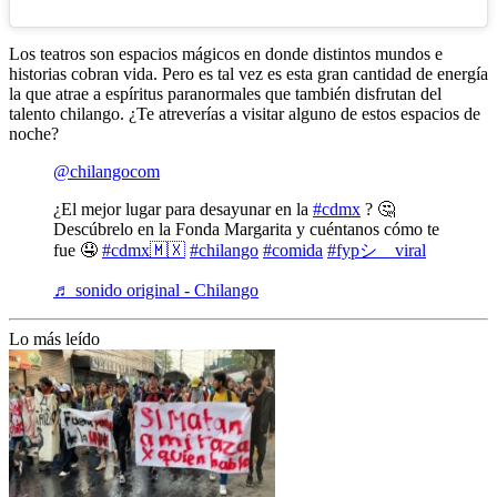
Los teatros son espacios mágicos en donde distintos mundos e
historias cobran vida. Pero es tal vez es esta gran cantidad de energía
la que atrae a espíritus paranormales que también disfrutan del
talento chilango. ¿Te atreverías a visitar alguno de estos espacios de
noche?
@chilangocom
¿El mejor lugar para desayunar en la
#cdmx
? 🤔
Descúbrelo en la Fonda Margarita y cuéntanos cómo te
fue 🤤
#cdmx🇲🇽
#chilango
#comida
#fypシ゚viral
♬ sonido original - Chilango
Lo más leído