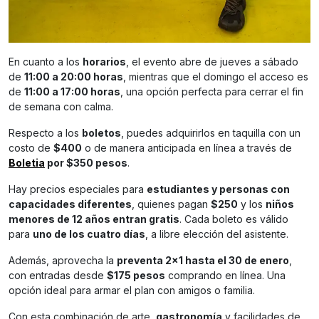
En cuanto a los
horarios
, el evento abre de jueves a sábado
de
11:00 a 20:00 horas
, mientras que el domingo el acceso es
de
11:00 a 17:00 horas
, una opción perfecta para cerrar el fin
de semana con calma.
Respecto a los
boletos
, puedes adquirirlos en taquilla con un
costo de
$400
o de manera anticipada en línea a través de
Boletia
por $350 pesos
.
Hay precios especiales para
estudiantes y personas con
capacidades diferentes
, quienes pagan
$250
y los
niños
menores de 12 años entran gratis
. Cada boleto es válido
para
uno de los cuatro días
, a libre elección del asistente.
Además, aprovecha la
preventa 2×1 hasta el 30 de enero
,
con entradas desde
$175 pesos
comprando en línea. Una
opción ideal para armar el plan con amigos o familia.
Con esta combinación de arte,
gastronomía
y facilidades de