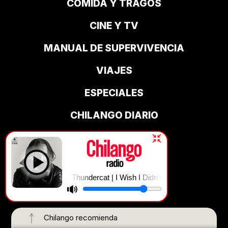
COMIDA Y TRAGOS
CINE Y TV
MANUAL DE SUPERVIVENCIA
VIAJES
ESPECIALES
CHILANGO DIARIO
Descarga media kit
Thundercat | I Wish I Didn’t Waste Your Time
Suscríbete
¿Quieres anunciarte con nosotros?
Chilango recomienda