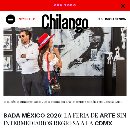
CON TODO
Hola,
INICIA SESIÓN
NEWSLETTER
Bada México cumple seis años y los celebrará con una imperdible edición. Foto: Cortesía BADA
: LA FERIA DE
SIN
BADA MÉXICO 2026
ARTE
INTERMEDIARIOS REGRESA A LA
CDMX